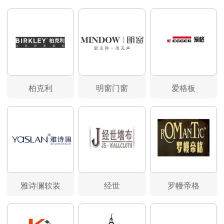
柏克利
明窗门窗
爱格板
雅诗澜软装
经世
罗幔帝格