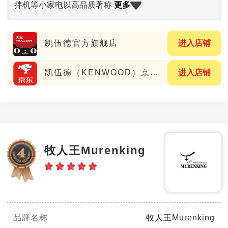
更多
拌机等小家电以高品质著称
凯伍德官方旗舰店
进入店铺
凯伍德（KENWOOD）京东自营旗舰店
进入店铺
牧人王Murenking
品牌名称
牧人王Murenking