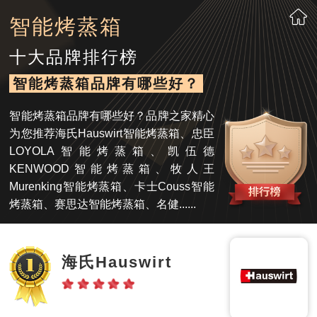
智能烤蒸箱
十大品牌排行榜
智能烤蒸箱品牌有哪些好？
智能烤蒸箱品牌有哪些好？品牌之家精心
为您推荐海氏Hauswirt智能烤蒸箱、忠臣
LOYOLA智能烤蒸箱、凯伍德
KENWOOD智能烤蒸箱、牧人王
Murenking智能烤蒸箱、卡士Couss智能
烤蒸箱、赛思达智能烤蒸箱、名健......
海氏Hauswirt