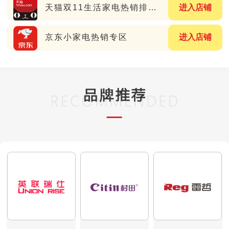
天猫双11生活家电热销排行榜！
进入店铺
京东小家电热销专区
进入店铺