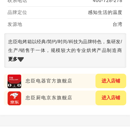
联系电话
400-728-278
品牌定位
感知生活的温度
发源地
台湾
忠臣电烤箱以经典/简约/时尚/科技为品牌特色，集研发/
生产/销售于一体，规模较大的专业烘烤产品制造商
更多
忠臣电器官方旗舰店
进入店铺
忠臣厨电京东旗舰店
进入店铺