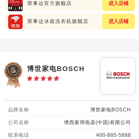
荣事达官方旗舰店
进入店铺
荣事达冰箱洗衣机旗舰店
进入店铺
博世家电BOSCH
品牌名称
博世家电BOSCH
公司名称
博西家用电器(中国)有限公司
联系电话
400-885-5888