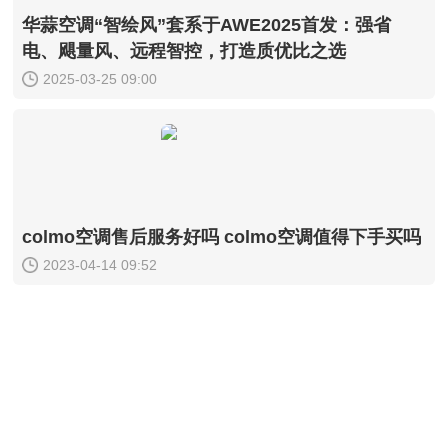
华蒜空调“智绘风”套系于AWE2025首发：强省
电、飓量风、远程智控，打造质优比之选
2025-03-25 09:00
colmo空调售后服务好吗 colmo空调值得下手买吗
2023-04-14 09:52