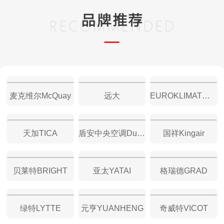
麦克维尔McQuay
远大
EUROKLIMAT欧科
天加TICA
盾安中央空调DunAn
国祥Kingair
贝莱特BRIGHT
亚太YATAI
格瑞德GRAD
绿特LYTTE
元亨YUANHENG
奇威特VICOT