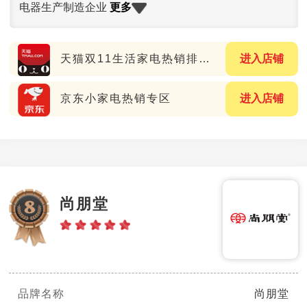
更多
电器生产制造企业
天猫双11生活家电热销排行榜！
进入店铺
京东小家电热销专区
进入店铺
尚朋堂
品牌名称
尚朋堂