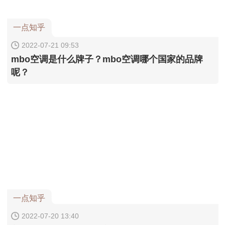
一点知乎
2022-07-21 09:53
mbo空调是什么牌子？mbo空调哪个国家的品牌
呢？
一点知乎
2022-07-20 13:40