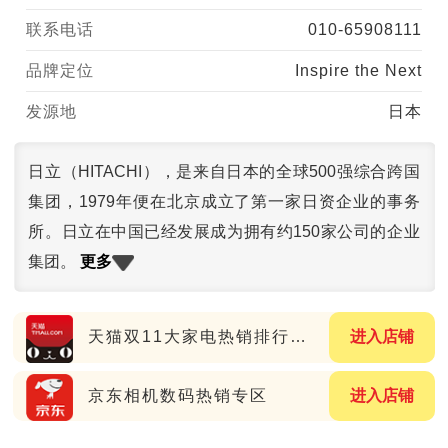
联系电话
010-65908111
品牌定位
Inspire the Next
发源地
日本
日立（HITACHI），是来自日本的全球500强综合跨国
集团，1979年便在北京成立了第一家日资企业的事务
所。日立在中国已经发展成为拥有约150家公司的企业
更多
集团。
天猫双11大家电热销排行榜！
进入店铺
京东相机数码热销专区
进入店铺