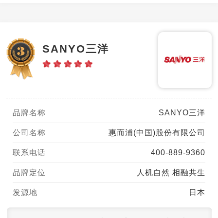
SANYO三洋
品牌名称
SANYO三洋
公司名称
惠而浦(中国)股份有限公司
联系电话
400-889-9360
品牌定位
人机自然 相融共生
发源地
日本