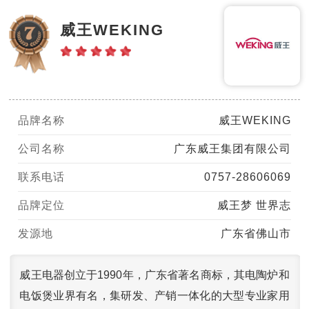
威王WEKING
品牌名称
威王WEKING
公司名称
广东威王集团有限公司
联系电话
0757-28606069
品牌定位
威王梦 世界志
发源地
广东省佛山市
威王电器创立于1990年，广东省著名商标，其电陶炉和
电饭煲业界有名，集研发、产销一体化的大型专业家用