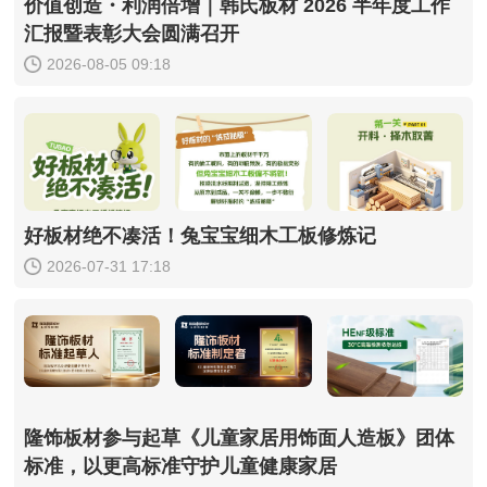
价值创造・利润倍增｜韩氏板材 2026 半年度工作
汇报暨表彰大会圆满召开
2026-08-05 09:18
好板材绝不凑活！兔宝宝细木工板修炼记
2026-07-31 17:18
隆饰板材参与起草《儿童家居用饰面人造板》团体
标准，以更高标准守护儿童健康家居