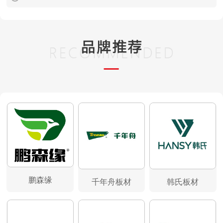
鹏森缘
千年舟板材
韩氏板材