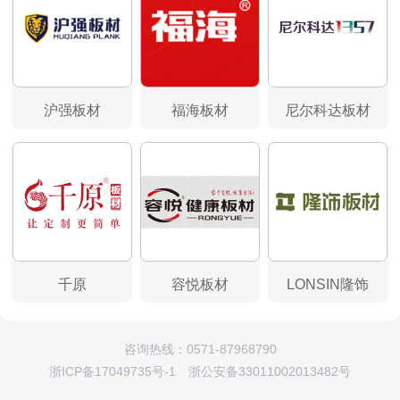
沪强板材
福海板材
尼尔科达板材
千原
容悦板材
LONSIN隆饰
咨询热线：0571-87968790
浙ICP备17049735号-1 浙公安备33011002013482号