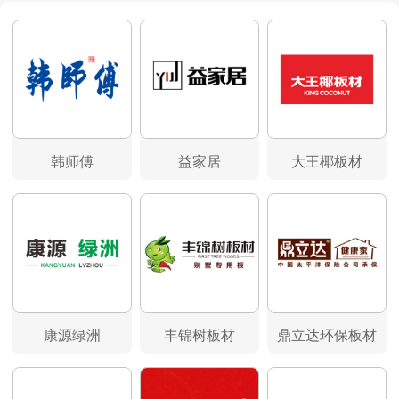
韩师傅
益家居
大王椰板材
康源绿洲
丰锦树板材
鼎立达环保板材