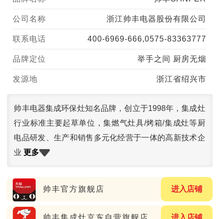
公司名称
浙江帅丰电器股份有限公司
联系电话
400-6969-666,0575-83363777
品牌定位
举手之间 厨房无烟
发源地
浙江省绍兴市
帅丰电器集成环保灶知名品牌，创立于1998年，集成灶
行业标准主要起草单位，集燃气灶具/烤箱/集成灶等厨
电品研发、生产和销售多元化经营于一体的高新技术企
更多
业
帅丰官方旗舰店
进入店铺
帅丰集成灶京东自营旗舰店
进入店铺