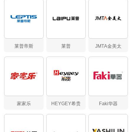
莱普帝斯
莱普
JMTA金美太
家家乐
HEYGEY希贵
Faki华器