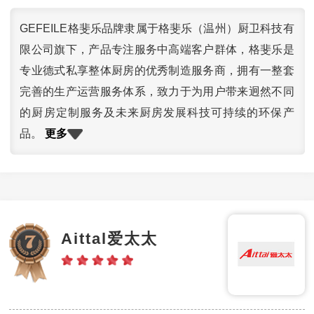
GEFEILE格斐乐品牌隶属于格斐乐（温州）厨卫科技有
限公司旗下，产品专注服务中高端客户群体，格斐乐是
专业德式私享整体厨房的优秀制造服务商，拥有一整套
完善的生产运营服务体系，致力于为用户带来迥然不同
的厨房定制服务及未来厨房发展科技可持续的环保产
更多
品。
Aittal爱太太