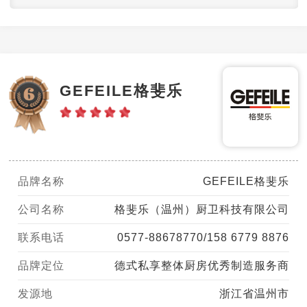
GEFEILE格斐乐
品牌名称
GEFEILE格斐乐
公司名称
格斐乐（温州）厨卫科技有限公司
联系电话
0577-88678770/158 6779 8876
品牌定位
德式私享整体厨房优秀制造服务商
发源地
浙江省温州市