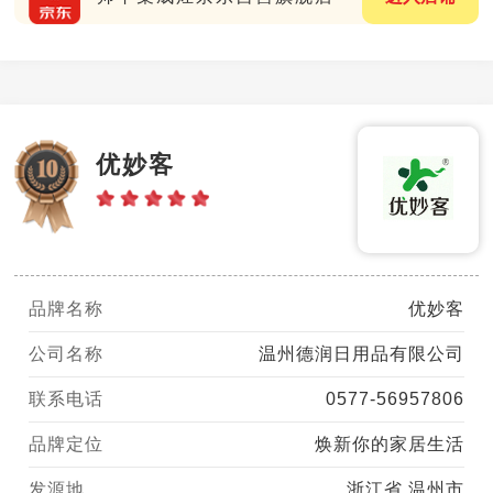
优妙客
品牌名称
优妙客
公司名称
温州德润日用品有限公司
联系电话
0577-56957806
品牌定位
焕新你的家居生活
发源地
浙江省 温州市