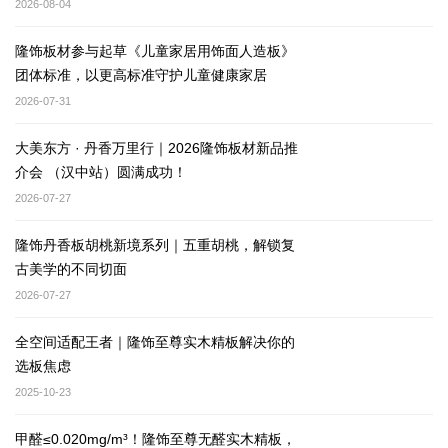
2026-08-04
隆饰板材参与起草《儿童家居用饰面人造板》
团体标准，以更高标准守护儿童健康家居
2026-07-31
大美东方 · 丹香万里行｜2026隆饰板材新品推
介会 （汉中站）圆满成功！
2026-07-27
隆饰丹香板胡桃新境系列｜五重胡桃，解锁复
古美学的不同切面
2026-07-27
全空间适配王者｜隆饰至尊实木精板解决你的
选板焦虑
2025-10-23
甲醛≤0.020mg/m³！隆饰至尊无醛实木精板，