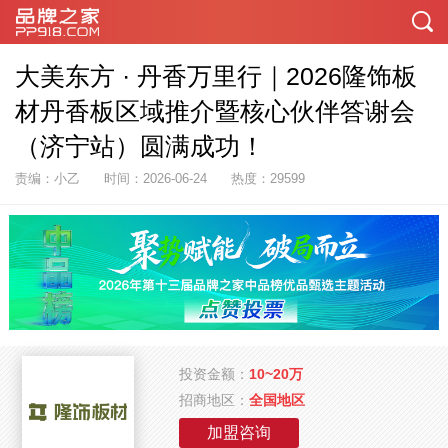
大美东方 · 丹香万里行｜2026隆饰板
材丹香板区域推介暨核心伙伴答谢会
（济宁站）圆满成功！
责编：小乙
时间：2026-06-24
热度：29599
投资金额：
10~20万
招商地区：
全国地区
加盟咨询