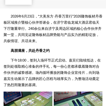
2026年6月23日，“大美东方·丹香万里行”2026隆饰板材丹香
板区域推介暨核心伙伴答谢会，在济宁君临龙城大酒店君临天
下厅隆重举行。240余位来自济宁及周边区域的核心合作伙伴齐
聚一堂，共同见证隆饰板材品牌势能与产品实力的精彩绽放，
共叙情谊、共话未来。
高朋满座，共赴丹香之约
下午18:00，签到入场环节正式启动。嘉宾们陆续抵达，在
签到处领取精心准备的伴手礼，每一份心意都承载着隆饰对合
作伙伴的诚挚感谢。场内循环播放的隆饰企业宣传片，向到场
嘉宾生动展示了品牌的匠心历程与雄厚实力，为整场活动奠定
了热烈而隆重的基调。