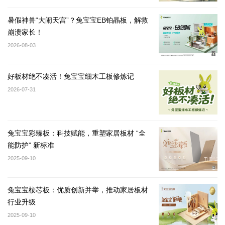
暑假神兽“大闹天宫”？兔宝宝EB铂晶板，解救
崩溃家长！
2026-08-03
好板材绝不凑活！兔宝宝细木工板修炼记
2026-07-31
兔宝宝彩臻板：科技赋能，重塑家居板材 “全
能防护” 新标准
2025-09-10
兔宝宝桉芯板：优质创新并举，推动家居板材
行业升级
2025-09-10