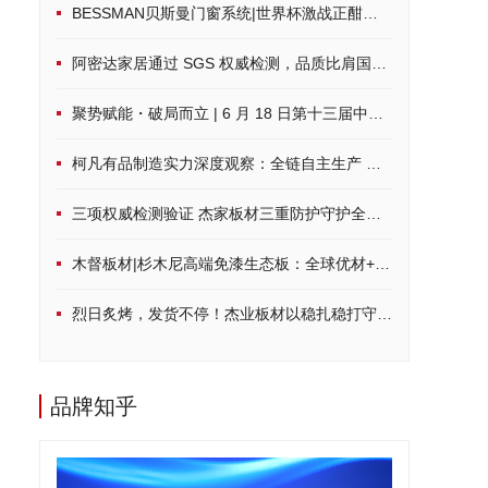
BESSMAN贝斯曼门窗系统|世界杯激战正酣，硬核配置打造沉浸式观赛空间
阿密达家居通过 SGS 权威检测，品质比肩国际标准
聚势赋能・破局而立 | 6 月 18 日第十三届中品榜荣耀启幕，共鉴家居建材行业品牌力量
柯凡有品制造实力深度观察：全链自主生产 筑牢一体化发展根基
三项权威检测验证 杰家板材三重防护守护全周期居家健康
木督板材|杉木尼高端免漆生态板：全球优材+环保科技，定制品质家居
烈日炙烤，发货不停！杰业板材以稳扎稳打守护品质承诺
品牌知乎