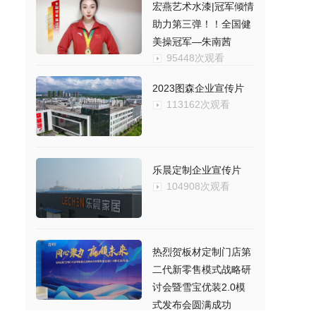
宏燕艺术水漆|冠军倾情
助力第三弹！！全国健
美操冠军—朱南茜
95448次观看
2023图森企业宣传片
113162次观看
乐晨定制企业宣传片
104908次观看
热烈贺板材定制门店第
二代新零售模式战略研
讨会暨雪宝优装2.0模
式发布会圆满成功