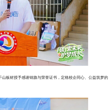
干山板材授予感谢锦旗与荣誉证书，定格校企同心、公益筑梦的