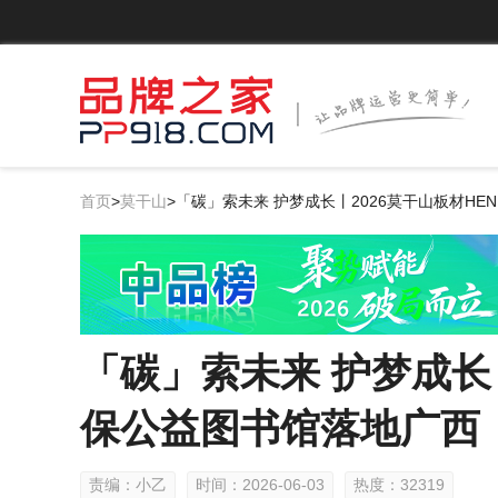
首页
>
莫干山
>
「碳」索未来 护梦成长丨2026莫干山板材HE
「碳」索未来 护梦成长丨
保公益图书馆落地广西
责编：小乙
时间：2026-06-03
热度：32319