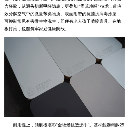
含醛胶，从源头切断甲醛隐患，更叠加 “零苯净醛” 技术，能有
效分解空气中的微量苯类物质。表面附带的抗菌抗病毒涂层，
可抑制常见有害微生物滋生，即便有老人孩子啃咬家具、在地
板打滚，也能筑牢家庭健康防线。
耐用性上，领航板堪称“全场景抗造选手”。基材甄选树龄25