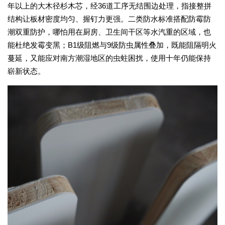
年以上的大木径杉木芯，经36道工序无结围边处理，指接整拼
结构让板材密度均匀、握钉力更强。二类防水标准搭配防霉防
潮双重防护，哪怕用在厨房、卫生间干区等水汽重的区域，也
能杜绝发霉变黑；B1级阻燃与9级防虫属性叠加，既能阻隔明火
蔓延，又能应对南方潮湿地区的虫蛀困扰，使用十年仍能保持
崭新状态。