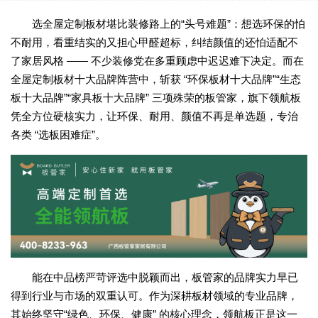
选全屋定制板材堪比装修路上的“头号难题”：想选环保的怕
不耐用，看重结实的又担心甲醛超标，纠结颜值的还怕适配不
了家居风格 —— 不少装修党在多重顾虑中迟迟难下决定。而在
全屋定制板材十大品牌阵营中，斩获 “环保板材十大品牌”“生态
板十大品牌”“家具板十大品牌” 三项殊荣的板管家，旗下领航板
凭全方位硬核实力，让环保、耐用、颜值不再是单选题，专治
各类 “选板困难症”。
能在中品榜严苛评选中脱颖而出，板管家的品牌实力早已
得到行业与市场的双重认可。作为深耕板材领域的专业品牌，
其始终坚守“绿色、环保、健康” 的核心理念，领航板正是这一