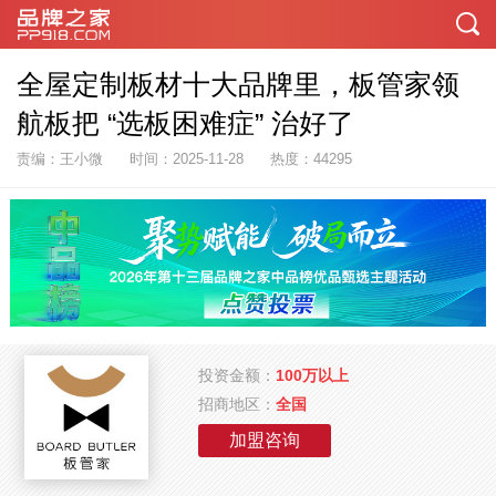
全屋定制板材十大品牌里，板管家领
航板把 “选板困难症” 治好了
责编：王小微
时间：2025-11-28
热度：44295
投资金额：
100万以上
招商地区：
全国
加盟咨询