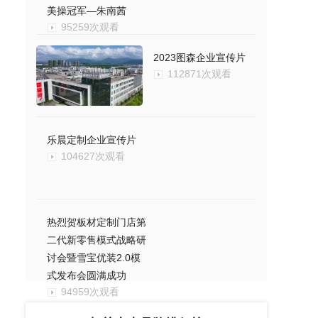
美操冠军—朱南茜
95259次观看
2023图森企业宣传片
112871次观看
乐晨定制企业宣传片
104627次观看
热烈贺板材定制门店第
二代新零售模式战略研
讨会暨雪宝优装2.0模
式发布会圆满成功
94959次观看