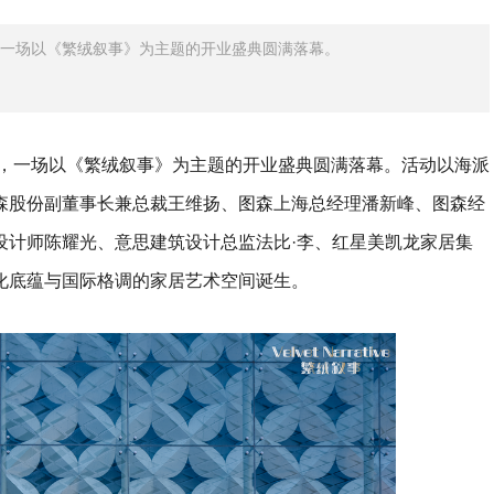
幕，一场以《繁绒叙事》为主题的开业盛典圆满落幕。
幕，一场以《繁绒叙事》为主题的开业盛典圆满落幕。活动以海派
森股份副董事长兼总裁王维扬、图森上海总经理潘新峰、图森经
设计师陈耀光、意思建筑设计总监法比·李、红星美凯龙家居集
化底蕴与国际格调的家居艺术空间诞生。