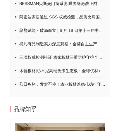
BESSMAN贝斯曼门窗系统|世界杯激战正酣，硬核配置打造沉浸式观赛空间
阿密达家居通过 SGS 权威检测，品质比肩国际标准
聚势赋能・破局而立 | 6 月 18 日第十三届中品榜荣耀启幕，共鉴家居建材行业品牌力量
柯凡有品制造实力深度观察：全链自主生产 筑牢一体化发展根基
三项权威检测验证 杰家板材三重防护守护全周期居家健康
木督板材|杉木尼高端免漆生态板：全球优材+环保科技，定制品质家居
烈日炙烤，发货不停！杰业板材以稳扎稳打守护品质承诺
品牌知乎