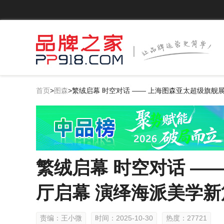
首页
>
图森
>
繁绒启幕 时空对话 —— 上海图森亚太超级旗舰
繁绒启幕 时空对话 —
厅启幕 演绎海派美学新
责编：王小微
时间：2025-10-30
热度：27721