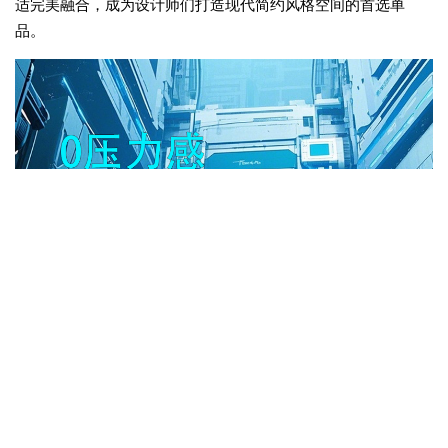
适完美融合，成为设计师们打造现代简约风格空间的首选单
品。