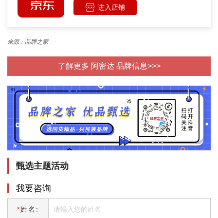
进入店铺
来源：品牌之家
了解更多 阿密达 品牌信息>>>
甄选主题活动
我要咨询
*
姓名: