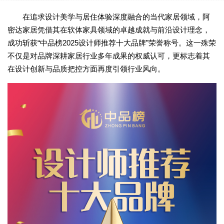
在追求设计美学与居住体验深度融合的当代家居领域，阿
密达家居凭借其在软体家具领域的卓越成就与前沿设计理念，
成功斩获
“中品榜
2025
设计师推荐十大品牌”
荣誉称号。这一殊荣
不仅是对品牌深耕家居行业多年成果的权威认可，更标志着其
在设计创新与品质把控方面再度引领行业风向。