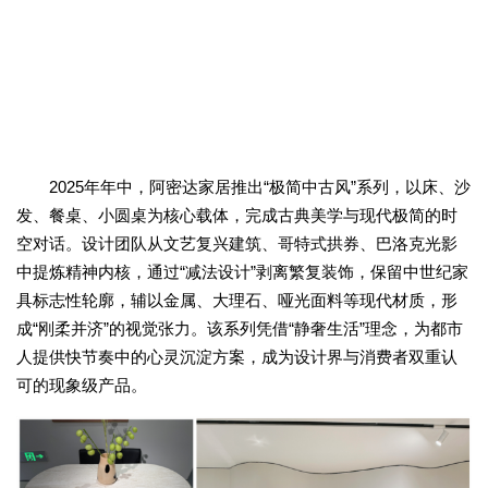
2025
年年中，阿密达
家居
推出
“极简中古风”系列，以床、沙
发、餐桌、小圆桌为核心载体，完成古典美学与现代极简的时
空对话。设计团队从文艺复兴建筑、哥特式拱券、巴洛克光影
中提炼精神内核，通过“减法设计”剥离繁复装饰，保留中世纪家
具标志性轮廓，辅以金属、大理石、哑光面料等现代材质，形
成“刚柔并济”的视觉张力。该系列凭借“静奢生活”理念，为都市
人提供快节奏中的心灵沉淀方案，成为设计界与消费者双重认
可的现象级产品。