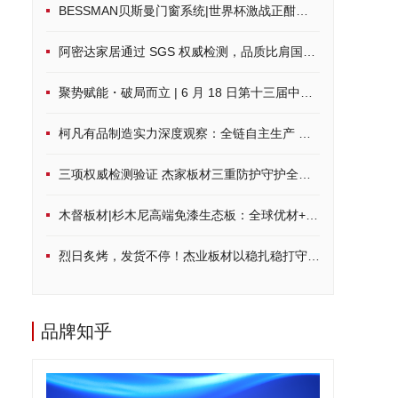
BESSMAN贝斯曼门窗系统|世界杯激战正酣，硬核配置打造沉浸式观赛空间
阿密达家居通过 SGS 权威检测，品质比肩国际标准
聚势赋能・破局而立 | 6 月 18 日第十三届中品榜荣耀启幕，共鉴家居建材行业品牌力量
柯凡有品制造实力深度观察：全链自主生产 筑牢一体化发展根基
三项权威检测验证 杰家板材三重防护守护全周期居家健康
木督板材|杉木尼高端免漆生态板：全球优材+环保科技，定制品质家居
烈日炙烤，发货不停！杰业板材以稳扎稳打守护品质承诺
品牌知乎