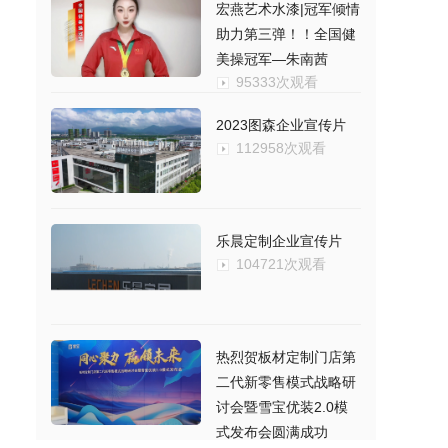
宏燕艺术水漆|冠军倾情
助力第三弹！！全国健
美操冠军—朱南茜
95333次观看
2023图森企业宣传片
112958次观看
乐晨定制企业宣传片
104721次观看
热烈贺板材定制门店第
二代新零售模式战略研
讨会暨雪宝优装2.0模
式发布会圆满成功