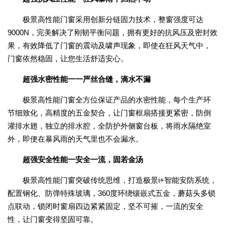
极景高性能门窗采用创新分链固力技术，整窗强度可达
9000N，完美解决了刚韧平衡问题，拥有更好的抗风压及密封效
果，有效降低了门窗的震动及啸声现象，即使在狂风天气中，
门窗依然稳固，让您生活舒适安心。
超强水密性能一一严丝合缝，滴水不漏
极景高性能门窗全方位保证产品的水密性能，每个生产环
节细致化，高精度的五金契合，让门窗框扇搭接更紧密，防倒
灌排水翅，独立的排水腔，全防护外侧窗台板，将雨水隔绝室
外，即便在暴风雨的天气里也不会漏水。
超强安全性能一安全一流，固若金汤
极景高性能门窗突破传统思维，打造极景i+智能安防系统，
配置钢化、防弹特殊玻璃，360度环绕镶嵌式五金，蘑菇头多锁
点联动，锁闭时窗扇四边紧紧固定，坚不可摧，一流的安全
性，让门窗变得坚固可靠。