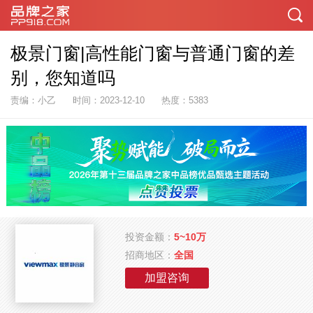
极景门窗|高性能门窗与普通门窗的差
别，您知道吗
责编：小乙
时间：2023-12-10
热度：5383
投资金额：
5~10万
招商地区：
全国
加盟咨询