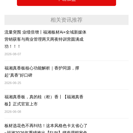
相关资讯推荐
流量突围 业绩倍增丨福湘板材Ai+全域新媒体
营销获客与商业管理两天两夜特训营圆满成
功！！！
2026-08-07
福湘真香板核心功能解析｜香护同源，撑
起“真香”好口碑
2026-06-25
福湘真香板，真的桂（柜）香丨【福湘真香
板】正式官宣上市
2026-06-08
板材选花色不再纠结！这本风格色卡太省心了
~福湘2026年重磅推出【FUN】肆造理想家色