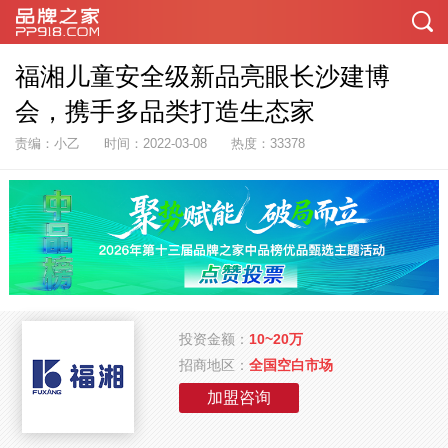
福湘儿童安全级新品亮眼长沙建博
会，携手多品类打造生态家
责编：小乙
时间：2022-03-08
热度：33378
投资金额：
10~20万
招商地区：
全国空白市场
加盟咨询