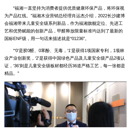
“福湘一直坚持为消费者提供优质健康环保产品，将环保视
为产品红线。”福湘木业营销总经理肖运杰介绍，2022长沙建博
会福湘带来儿童安全级系列新品，作为福湘旗舰定位、先进工
艺和优势赋能的创新产品，甲醛释放限量标准均达到了最新的
国标ENF级，用一句话来描述就是“01236”。
“‘0’是胶0醛、0苯酚、无毒，‘1’是获得1项国家专利，1项林
业产业创新奖，‘2’是获得中国绿色产品及儿童安全级产品2项认
证，‘36’则是儿童安全级板材都经历36道严格工艺，每一张都是
精品。”