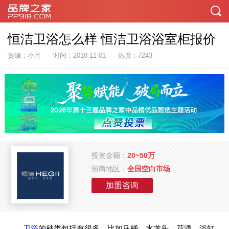
恒洁卫浴怎么样 恒洁卫浴浴室柜报价
责编：小月
时间：2018-11-01
热度：7243
投资金额：
20~50万
招商地区：
全国空白市场
加盟咨询
卫浴
的种类包括有很多，比如马桶、水龙头、花洒、浴缸