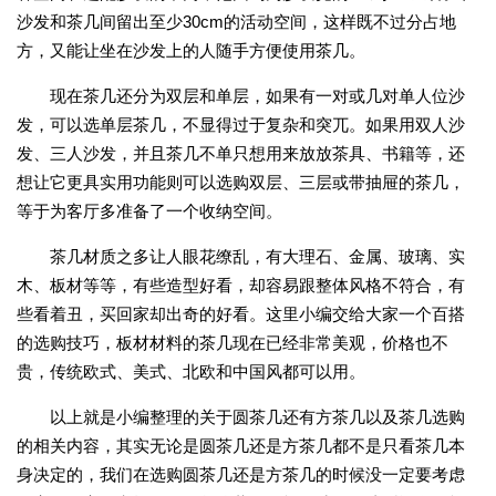
沙发和茶几间留出至少30cm的活动空间，这样既不过分占地
方，又能让坐在沙发上的人随手方便使用茶几。
现在茶几还分为双层和单层，如果有一对或几对单人位沙
发，可以选单层茶几，不显得过于复杂和突兀。如果用双人沙
发、三人沙发，并且茶几不单只想用来放放茶具、书籍等，还
想让它更具实用功能则可以选购双层、三层或带抽屉的茶几，
等于为客厅多准备了一个收纳空间。
茶几材质之多让人眼花缭乱，有大理石、金属、玻璃、实
木、板材等等，有些造型好看，却容易跟整体风格不符合，有
些看着丑，买回家却出奇的好看。这里小编交给大家一个百搭
的选购技巧，板材材料的茶几现在已经非常美观，价格也不
贵，传统欧式、美式、北欧和中国风都可以用。
以上就是小编整理的关于圆茶几还有方茶几以及茶几选购
的相关内容，其实无论是圆茶几还是方茶几都不是只看茶几本
身决定的，我们在选购圆茶几还是方茶几的时候没一定要考虑