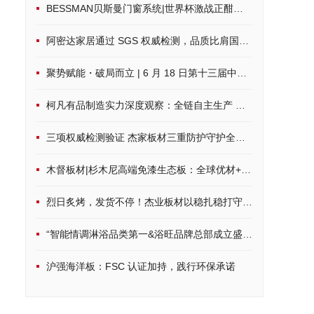
BESSMAN贝斯曼门窗系统|世界杯激战正酣，硬核配置打造沉浸式观赛空间
阿密达家居通过 SGS 权威检测，品质比肩国际标准
聚势赋能・破局而立 | 6 月 18 日第十三届中品榜荣耀启幕，共鉴家居建材行业品牌力量
柯凡有品制造实力深度观察：全链自主生产 筑牢一体化发展根基
三项权威检测验证 杰家板材三重防护守护全周期居家健康
木督板材|杉木尼高端免漆生态板：全球优材+环保科技，定制品质家居
烈日炙烤，发货不停！杰业板材以稳扎稳打守护品质承诺
“智能情调淋浴品类第一&浴旺品牌总部成立盛典”隆重启幕， 8月8日
沪强海洋板：FSC 认证加持，践行环保承诺