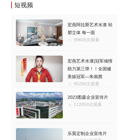
短视频
宏燕阿拉斯艺术水漆 轻
塑立体 每一面
99605次观看
宏燕艺术水漆|冠军倾情
助力第三弹！！全国健
美操冠军—朱南茜
95256次观看
2023图森企业宣传片
112859次观看
乐晨定制企业宣传片