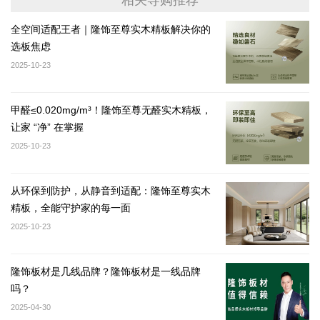
相关导购推荐
全空间适配王者｜隆饰至尊实木精板解决你的
选板焦虑
2025-10-23
甲醛≤0.020mg/m³！隆饰至尊无醛实木精板，
让家 “净” 在掌握
2025-10-23
从环保到防护，从静音到适配：隆饰至尊实木
精板，全能守护家的每一面
2025-10-23
隆饰板材是几线品牌？隆饰板材是一线品牌
吗？
2025-04-30