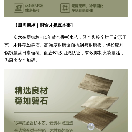
【厨房橱柜｜耐造才是真本事】
实木多层结构
+15
年黄金香杉木芯，经全齿接全烘干定形工
艺，木性稳如磐石。高强度耐磨饰面抗刮擦耐磨损，轻松应对
锅碗瓢盆日常磕碰。配合
B1
级阻燃认证，有效抑制火势蔓延，
为厨房安全加码。