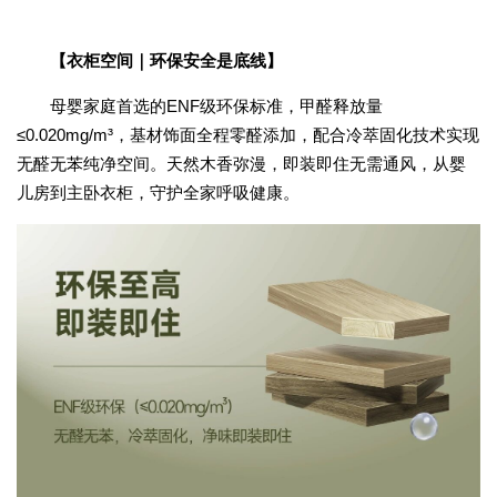
【衣柜空间｜环保安全是底线】
母婴家庭首选的
ENF
级环保标准，甲醛释放量
≤
0.020mg/m
³，基材饰面全程零醛添加，配合冷萃固化技术实现
无醛无苯纯净空间。天然木香弥漫，即装即住无需通风，从婴
儿房到主卧衣柜，守护全家呼吸健康。