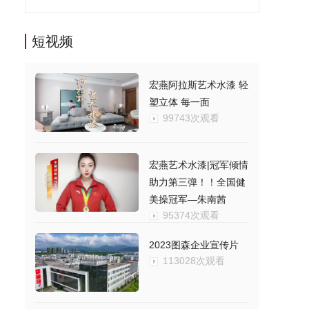
短视频
宏燕阿拉斯艺术水漆 轻
塑立体 每一面
99743次观看
宏燕艺术水漆|冠军倾情
助力第三弹！！全国健
美操冠军—朱南茜
95374次观看
2023图森企业宣传片
113028次观看