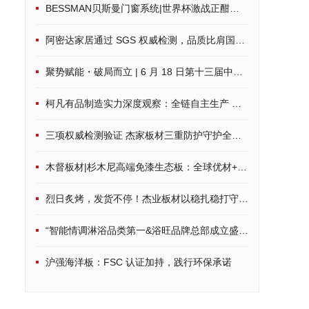
BESSMAN贝斯曼门窗系统|世界杯激战正酣，硬核配置打造沉浸式观赛空间
阿密达家居通过 SGS 权威检测，品质比肩国际标准
聚势赋能・破局而立 | 6 月 18 日第十三届中品榜荣耀启幕，共鉴家居建材行业品牌力量
柯凡有品制造实力深度观察：全链自主生产 筑牢一体化发展根基
三项权威检测验证 杰家板材三重防护守护全周期居家健康
木督板材|杉木尼高端免漆生态板：全球优材+环保科技，定制品质家居
烈日炙烤，发货不停！杰业板材以稳扎稳打守护品质承诺
“智能情调淋浴品类第一&浴旺品牌总部成立盛典”隆重启幕， 8月8日
沪强海洋板：FSC 认证加持，践行环保承诺