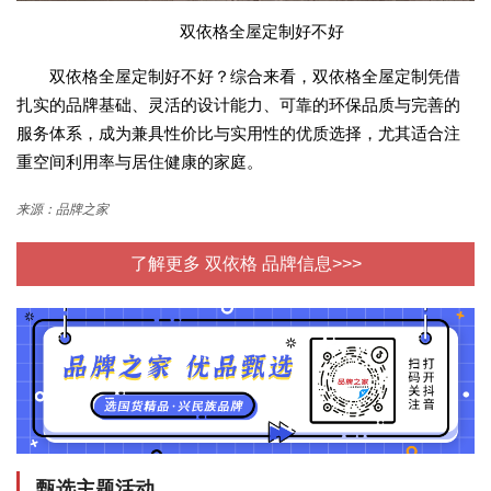
双依格全屋定制好不好
双依格全屋定制好不好？综合来看，双依格全屋定制凭借
扎实的品牌基础、灵活的设计能力、可靠的环保品质与完善的
服务体系，成为兼具性价比与实用性的优质选择，尤其适合注
重空间利用率与居住健康的家庭。
来源：品牌之家
了解更多 双依格 品牌信息>>>
甄选主题活动