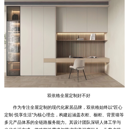
双依格全屋定制好不好
作为专注全屋定制的现代化家居品牌，双依格始终以“匠心
定制·悦享生活”为核心理念，构建起涵盖衣柜、橱柜、背景墙等
多元产品体系的全链路服务能力。其设计团队深研人体工学与