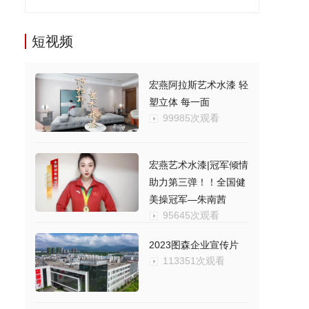
短视频
宏燕阿拉斯艺术水漆 轻
塑立体 每一面
99985次观看
宏燕艺术水漆|冠军倾情
助力第三弹！！全国健
美操冠军—朱南茜
95645次观看
2023图森企业宣传片
113351次观看