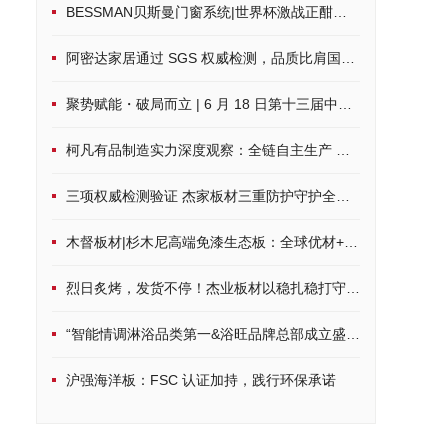
BESSMAN贝斯曼门窗系统|世界杯激战正酣，硬核配置打造沉浸式观赛空间
阿密达家居通过 SGS 权威检测，品质比肩国际标准
聚势赋能・破局而立 | 6 月 18 日第十三届中品榜荣耀启幕，共鉴家居建材行业品牌力量
柯凡有品制造实力深度观察：全链自主生产 筑牢一体化发展根基
三项权威检测验证 杰家板材三重防护守护全周期居家健康
木督板材|杉木尼高端免漆生态板：全球优材+环保科技，定制品质家居
烈日炙烤，发货不停！杰业板材以稳扎稳打守护品质承诺
“智能情调淋浴品类第一&浴旺品牌总部成立盛典”隆重启幕， 8月8日
沪强海洋板：FSC 认证加持，践行环保承诺