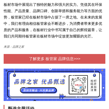
板材市场中展现出了独特的魅力和强大的实力。凭借其在环保
性能、产品质量、品牌口碑、创新举措和服务能力等方面的优
势，板管家已经在板材市场中占据了一席之地。在未来的发展
中，我们有理由相信板管家会不断进步，为消费者带来更多优
质的产品和服务，在板材行业中书写属于自己的辉煌篇章，让
我们共同期待板管家在板材市场中绽放更加耀眼的光芒。
来源：品牌之家
了解更多 板管家 品牌信息>>>
甄选主题活动