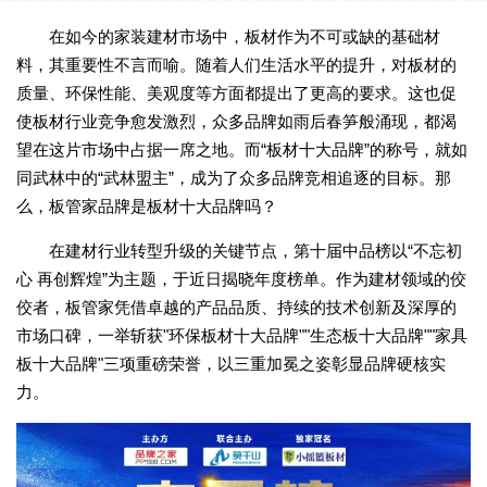
在如今的家装建材市场中，板材作为不可或缺的基础材
料，其重要性不言而喻。随着人们生活水平的提升，对板材的
质量、环保性能、美观度等方面都提出了更高的要求。这也促
使板材行业竞争愈发激烈，众多品牌如雨后春笋般涌现，都渴
望在这片市场中占据一席之地。而“板材十大品牌”的称号，就如
同武林中的“武林盟主”，成为了众多品牌竞相追逐的目标。那
么，板管家品牌是板材十大品牌吗？
在建材行业转型升级的关键节点，第十届中品榜以“不忘初
心 再创辉煌”为主题，于近日揭晓年度榜单。作为建材领域的佼
佼者，板管家凭借卓越的产品品质、持续的技术创新及深厚的
市场口碑，一举斩获"环保板材十大品牌""生态板十大品牌""家具
板十大品牌"三项重磅荣誉，以三重加冕之姿彰显品牌硬核实
力。