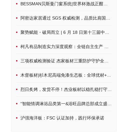
BESSMAN贝斯曼门窗系统|世界杯激战正酣，硬核配置打造沉浸式观赛空间
阿密达家居通过 SGS 权威检测，品质比肩国际标准
聚势赋能・破局而立 | 6 月 18 日第十三届中品榜荣耀启幕，共鉴家居建材行业品牌力量
柯凡有品制造实力深度观察：全链自主生产 筑牢一体化发展根基
三项权威检测验证 杰家板材三重防护守护全周期居家健康
木督板材|杉木尼高端免漆生态板：全球优材+环保科技，定制品质家居
烈日炙烤，发货不停！杰业板材以稳扎稳打守护品质承诺
“智能情调淋浴品类第一&浴旺品牌总部成立盛典”隆重启幕， 8月8日
沪强海洋板：FSC 认证加持，践行环保承诺