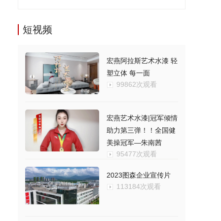
短视频
宏燕阿拉斯艺术水漆 轻
塑立体 每一面
99862次观看
宏燕艺术水漆|冠军倾情
助力第三弹！！全国健
美操冠军—朱南茜
95477次观看
2023图森企业宣传片
113184次观看