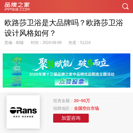
欧路莎卫浴是大品牌吗？欧路莎卫浴
设计风格如何？
责编：耶啵
时间：2024-09-09
热度：51224
投资金额：
20~50万
招商地区：
全国空白市场
加盟咨询