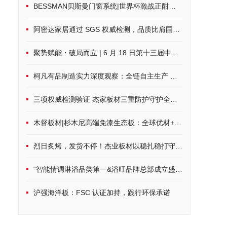
BESSMAN贝斯曼门窗系统|世界杯激战正酣，硬核配置打造沉浸式观赛空间
阿密达家居通过 SGS 权威检测，品质比肩国际标准
聚势赋能・破局而立 | 6 月 18 日第十三届中品榜荣耀启幕，共鉴家居建材行业品牌力量
柯凡有品制造实力深度观察：全链自主生产 筑牢一体化发展根基
三项权威检测验证 杰家板材三重防护守护全周期居家健康
木督板材|杉木尼高端免漆生态板：全球优材+环保科技，定制品质家居
烈日炙烤，发货不停！杰业板材以稳扎稳打守护品质承诺
“智能情调淋浴品类第一&浴旺品牌总部成立盛典”隆重启幕， 8月8日
沪强海洋板：FSC 认证加持，践行环保承诺