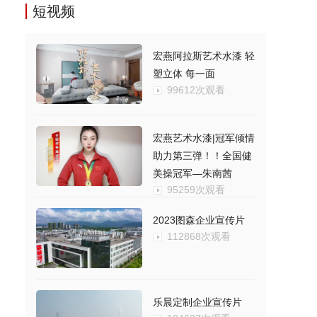
短视频
宏燕阿拉斯艺术水漆 轻
塑立体 每一面
99612次观看
宏燕艺术水漆|冠军倾情
助力第三弹！！全国健
美操冠军—朱南茜
95259次观看
2023图森企业宣传片
112868次观看
乐晨定制企业宣传片