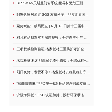
BESSMAN贝斯曼门窗系统|世界杯激战正酣，硬核配置打造沉浸式观赛空间
阿密达家居通过 SGS 权威检测，品质比肩国际标准
聚势赋能・破局而立 | 6 月 18 日第十三届中品榜荣耀启幕，共鉴家居建材行业品牌力量
柯凡有品制造实力深度观察：全链自主生产 筑牢一体化发展根基
三项权威检测验证 杰家板材三重防护守护全周期居家健康
木督板材|杉木尼高端免漆生态板：全球优材+环保科技，定制品质家居
烈日炙烤，发货不停！杰业板材以稳扎稳打守护品质承诺
“智能情调淋浴品类第一&浴旺品牌总部成立盛典”隆重启幕， 8月8日
沪强海洋板：FSC 认证加持，践行环保承诺