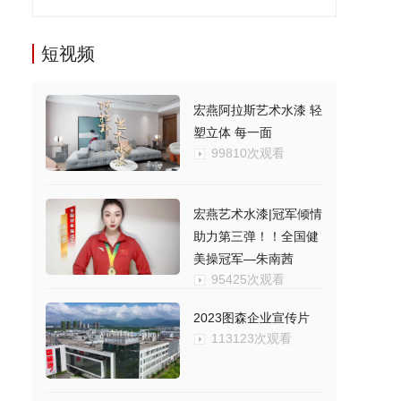
短视频
宏燕阿拉斯艺术水漆 轻
塑立体 每一面
99810次观看
宏燕艺术水漆|冠军倾情
助力第三弹！！全国健
美操冠军—朱南茜
95425次观看
2023图森企业宣传片
113123次观看