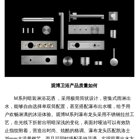
观博卫浴产品质量如何
M系列暗装淋浴花洒 ，采用极简筒状设计，密集式雨淋出
水，能够自由选择单双筒配置，甚至搭配瀑布出水嘴，给予用
户欢畅淋漓的沐浴体验。观博M系列瀑布龙头采用不锈钢拉丝工
艺，在光线下折射出明暗深浅的变化，表面封哑油可以有效防
止指纹附着，营造出时尚、炫酷的格调。瀑布龙头匹配凯洛士
35mm大流量阀芯，而且可同时搭配手持花洒，实现双重出水方