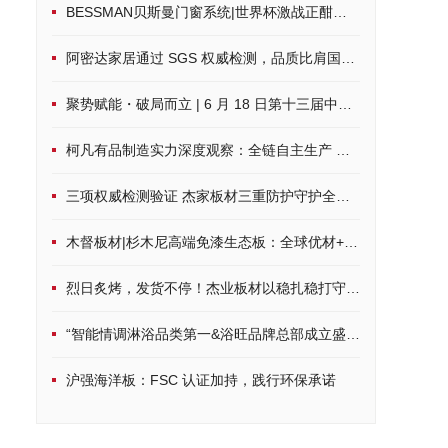
BESSMAN贝斯曼门窗系统|世界杯激战正酣，硬核配置打造沉浸式观赛空间
阿密达家居通过 SGS 权威检测，品质比肩国际标准
聚势赋能・破局而立 | 6 月 18 日第十三届中品榜荣耀启幕，共鉴家居建材行业品牌力量
柯凡有品制造实力深度观察：全链自主生产 筑牢一体化发展根基
三项权威检测验证 杰家板材三重防护守护全周期居家健康
木督板材|杉木尼高端免漆生态板：全球优材+环保科技，定制品质家居
烈日炙烤，发货不停！杰业板材以稳扎稳打守护品质承诺
“智能情调淋浴品类第一&浴旺品牌总部成立盛典”隆重启幕， 8月8日
沪强海洋板：FSC 认证加持，践行环保承诺