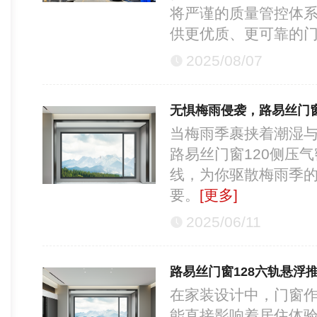
将严谨的质量管控体
供更优质、更可靠的
2025/08/07
无惧梅雨侵袭，路易丝门窗
当梅雨季裹挟着潮湿
路易丝门窗120侧压
线，为你驱散梅雨季
要。
[更多]
2025/06/11
路易丝门窗128六轨悬浮
在家装设计中，门窗
能直接影响着居住体验