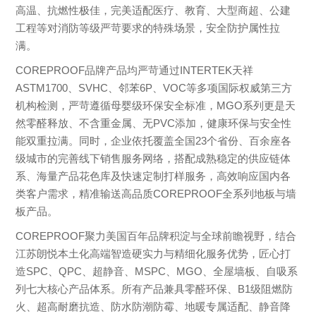
高温、抗燃性极佳，完美适配医疗、教育、大型商超、公建
工程等对消防等级严苛要求的特殊场景，安全防护属性拉
满。
COREPROOF品牌产品均严苛通过INTERTEK天祥
ASTM1700、SVHC、邻苯6P、VOC等多项国际权威第三方
机构检测，严苛遵循母婴级环保安全标准，MGO系列更是天
然零醛释放、不含重金属、无PVC添加，健康环保与安全性
能双重拉满。同时，企业依托覆盖全国23个省份、百余座各
级城市的完善线下销售服务网络，搭配成熟稳定的供应链体
系、海量产品花色库及快速定制打样服务，高效响应国内各
类客户需求，精准输送高品质COREPROOF全系列地板与墙
板产品。
COREPROOF聚力美国百年品牌积淀与全球前瞻视野，结合
江苏朗悦本土化高端智造硬实力与精细化服务优势，匠心打
造SPC、QPC、超静音、MSPC、MGO、全屋墙板、自吸系
列七大核心产品体系。所有产品兼具零醛环保、B1级阻燃防
火、超高耐磨抗造、防水防潮防霉、地暖专属适配、静音降