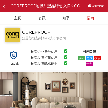
COREPROOF地板加盟品牌怎么样？COREPROOF地板加盟项目介绍
品牌之家
主页
资讯
知乎
招商
COREPROOF
江苏朗悦新材料科技有限公司
核实企业身份信息
网评口碑
核实品牌招商信息
认证
优质
诚信
已认证
核实品牌商标证书
十大