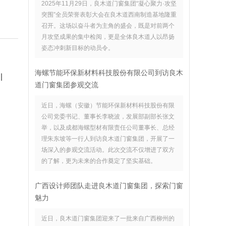
，
2025年11月29日，良木道门窗集团“凝心聚力·攻坚
突围”全员荣誉表彰大会在良木道西南制造基地隆重
召开。这场以奋斗者为主角的盛会，既是对前两个
月攻坚成果的集中检阅，更是全体良木道人以昂扬
姿态冲刺新目标的动员令。
海螺节能环保新材料科技股份有限公司到访良木
引
道门窗集团参观交流
近日，海螺（安徽）节能环保新材料科技股份有限
公司党委书记、董事长李晓波，发展部副部长张文
举，以及成都海螺型材有限责任公司董事长、总经
理朱东坡等一行人到访良木道门窗集团，开展了一
场深入的参观交流活动。此次交流不仅增进了双方
的了解，更为未来的合作奠定了坚实基础。
广西设计师团队走进良木道门窗集团，探索门窗
魅力
近日，良木道门窗集团迎来了一批来自广西柳州的