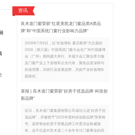
资讯
良木道门窗荣获“红星美凯龙门窗品类A类品
牌”和“中国系统门窗行业影响力品牌”
融
2026年7月8日，以“价值增长·窗启新章”为主题的
2026（第六届）中国系统门窗大会在广州中国建博
满
会（广州）期间盛大举行。本届大会汇聚业界大咖
及门窗产业上下游领军企业代表，聚焦品质深耕与
价值突围，共研行业发展趋势，共探产业价值增长
企
新路径。
喜报 | 良木道门窗荣获“好房子优选品牌·科技创
新品牌”
近日，良木道门窗集团有限公司成功入选“好房子优
选品牌”，并被授予“2025年度科技创新品牌”荣誉称
号。该荣誉由好房子质量品牌工作委员会权威颁
布，这不仅是对良木道二十余年专注门窗事业的高