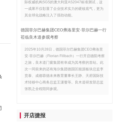
际权威机构SGS的澳大利亚AS2047标准测试，这
一成果不仅彰显了企业技术实力的硬核底气，更为
其全球化战略注入了强劲动能。
德国菲尔巴赫集团CEO弗洛里安·菲尔巴赫一行
莅临良木道参观考察
2025年10月28日，德国菲尔巴赫集团CEO弗洛里
安·菲尔巴赫（Florian Fillbach）一行开启德阳考察
之旅，良木道门窗集团有幸成为其考察的首站。此
次一同前来的还有海尔集团德国区能源板块总监李
贲泰、成都蓉德未来教育董事长王静、天府国际技
条
术转移中心商务总监王潇蓥等。良木道研发部总监
张凯之全程陪同参观。
司
开店捷报