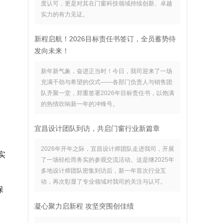
度认可，更是对其在门窗科技领域持续创新、卓越
实力的有力见证。
新程启航！2026目标责任书签订，全员蓄势待
发向未来！
新年新气象，奋进正当时！今日，我司迎来了一场
充满干劲与希望的仪式——各部门负责人与销售团
队齐聚一堂，郑重签署2026年目标责任书，以饱满
的热情吹响新一年的冲锋号。
宜昌设计团队到访，共启门窗行业新篇章
2026年开年之际，宜昌设计师团队走进我司，开展
实
了一场轻松而务实的参观交流活动。这是继2025年
多地设计师团队密集到访后，新一年首次行业互
动，再次彰显了专业领域对我司的关注与认可。
保
凝心聚力启新程 攻坚突围创佳绩