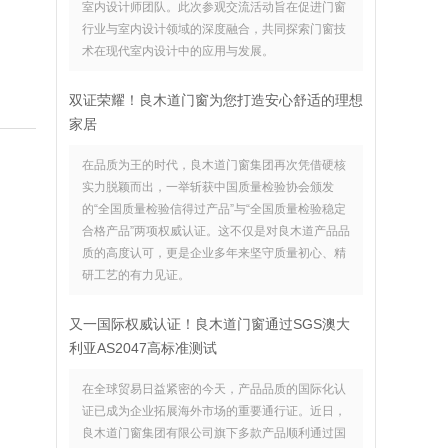
室内设计师团队。此次参观交流活动旨在促进门窗
行业与室内设计领域的深度融合，共同探索门窗技
术在现代室内设计中的应用与发展。
双证荣耀！良木道门窗为您打造安心舒适的理想
家居
在品质为王的时代，良木道门窗集团再次凭借硬核
实力脱颖而出，一举斩获中国质量检验协会颁发
的“全国质量检验信得过产品”与“全国质量检验稳定
合格产品”两项权威认证。这不仅是对良木道产品品
质的高度认可，更是企业多年来坚守质量初心、精
研工艺的有力见证。
又一国际权威认证！良木道门窗通过SGS澳大
利亚AS2047高标准测试
在全球贸易日益紧密的今天，产品品质的国际化认
证已成为企业拓展海外市场的重要通行证。近日，
良木道门窗集团有限公司旗下多款产品顺利通过国