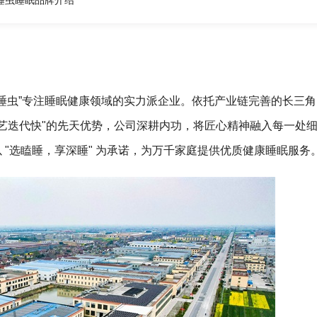
睡虫睡眠品牌介绍
睡虫”专注睡眠健康领域的实力派企业。依托产业链完善的长三角
艺迭代快"的先天优势，公司深耕内功，将匠心精神融入每一处
以 "选瞌睡，享深睡" 为承诺，为万千家庭提供优质健康睡眠服务