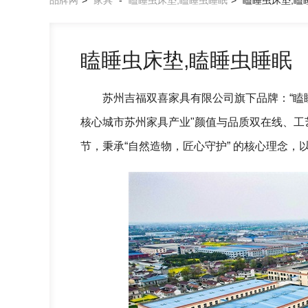
品牌网
>
家具
-
瞌睡虫床垫,瞌睡虫睡眠
>
瞌睡虫床垫,瞌
瞌睡虫床垫,瞌睡虫睡眠
苏州吉福双喜家具有限公司旗下品牌：“瞌
核心城市苏州家具产业"颜值与品质双在线、工
节，秉承“自然造物，匠心守护” 的核心理念，