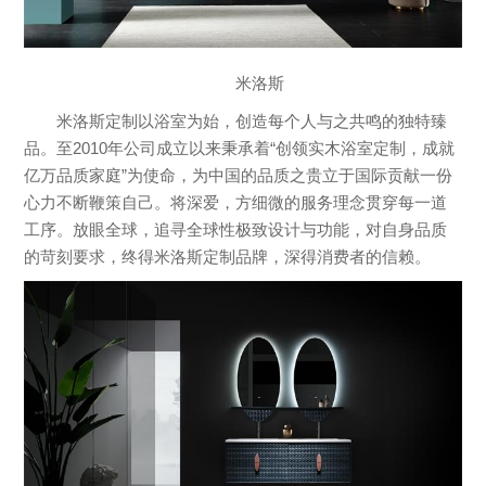
米洛斯
米洛斯定制以浴室为始，创造每个人与之共鸣的独特臻
品。至2010年公司成立以来秉承着“创领实木浴室定制，成就
亿万品质家庭”为使命，为中国的品质之贵立于国际贡献一份
心力不断鞭策自己。将深爱，方细微的服务理念贯穿每一道
工序。放眼全球，追寻全球性极致设计与功能，对自身品质
的苛刻要求，终得米洛斯定制品牌，深得消费者的信赖。