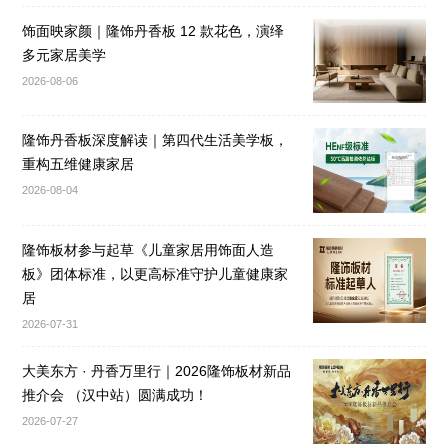
饰面映家颜｜隆饰丹香板 12 款花色，演绎
多元家居美学
2026-08-06
隆饰丹香板深度解读｜第四代生活美学板，
重构五维健康家居
2026-08-04
隆饰板材参与起草《儿童家居用饰面人造
板》团体标准，以更高标准守护儿童健康家
居
2026-07-31
大美东方 · 丹香万里行｜2026隆饰板材新品
推介会 （汉中站）圆满成功！
2026-07-27