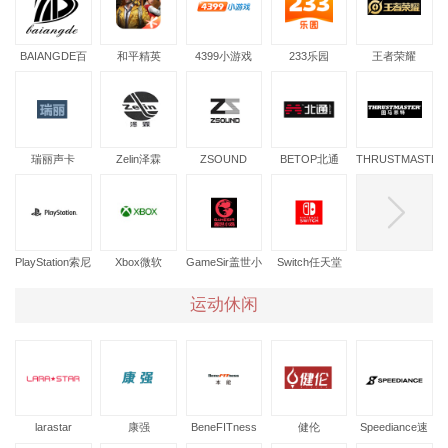
BAIANGDE百
和平精英
4399小游戏
233乐园
王者荣耀
昂得
瑞丽声卡
Zelin泽霖
ZSOUND
BETOP北通
THRUSTMASTER
图马思特
PlayStation索尼
Xbox微软
GameSir盖世小
Switch任天堂
鸡
运动休闲
larastar
康强
BeneFITness
健伦
Speediance速