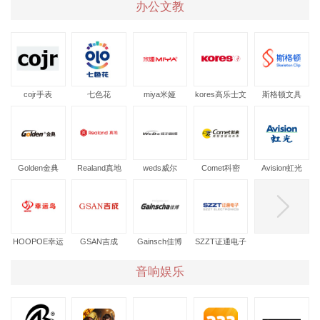
办公文教
cojr手表
七色花
miya米娅
kores高乐士文
斯格顿文具
具
Golden金典
Realand真地
weds威尔
Comet科密
Avision虹光
HOOPOE幸运
GSAN吉成
Gainsch佳博
SZZT证通电子
鸟
音响娱乐