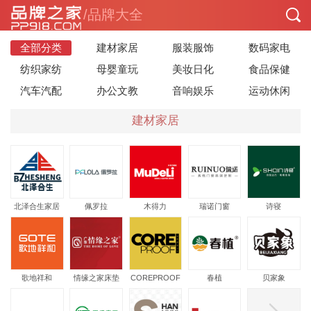
/品牌大全
全部分类
建材家居
服装服饰
数码家电
纺织家纺
母婴童玩
美妆日化
食品保健
汽车汽配
办公文教
音响娱乐
运动休闲
建材家居
北泽合生家居
佩罗拉
木得力
瑞诺门窗
诗寝
歌地祥和
情缘之家床垫
COREPROOF
春植
贝家象