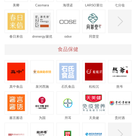
美卿
Casmara
海璞诺
LARSO莱仕
七分妆
春日来信
drenergy黛优
odse
同普堂
佳
食品保健
真中食品
泉河西施
石氏食品
粒粒沉
熬爷
酱言酱语
为国
拜耳
天美健
贵封酒