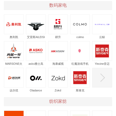
数码家电
奥利凯
艾雷斯AILEISI
耕升
colmo
云鲸
MARSONE火
asko雅士高
海康威视
红魔游戏手机
Yincine音迈
星一号
达尔优
Oladance
Zokd
斯泰克
纺织家纺