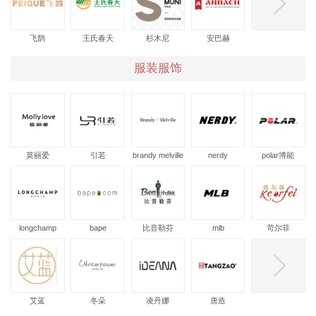
飞鹊
王氏春天
杉木尼
安巴赫
服装服饰
莫丽爱
引若
brandy melville
nerdy
polar博能
longchamp
bape
比音勒芬
mlb
苛尔菲
艾蓝
冬朵
凌丹娜
唐造