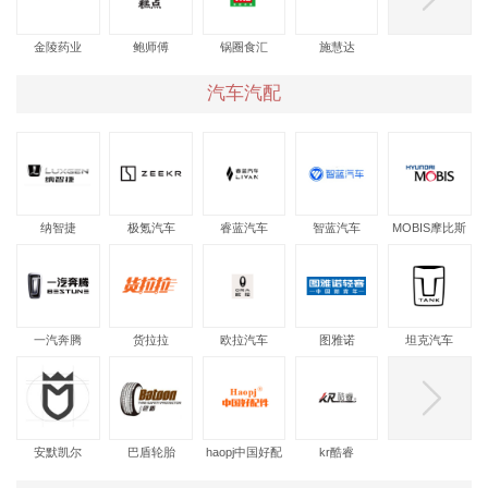
金陵药业
鲍师傅
锅圈食汇
施慧达
汽车汽配
纳智捷
极氪汽车
睿蓝汽车
智蓝汽车
MOBIS摩比斯
一汽奔腾
货拉拉
欧拉汽车
图雅诺
坦克汽车
安默凯尔
巴盾轮胎
haopj中国好配
kr酷睿
件