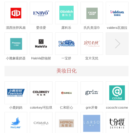
思敏睿DHA
漠西挂脖风扇
婴倍爱
露科乐
氏氏美湿巾
valdera瓦德拉
婴儿床
小雅象吸奶器
HaloVa防辐射
一宝舒
宜片无忧
服
美妆日化
小鹿妈妈
colorkey珂拉琪
仁和匠心
grin牙膏
cocochi cosme