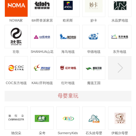
NOMA家
tbh野兽派家居
欧莉斯
妙卡
水晶梦地毯
居,HOMA折衷
主义
壮歌
SHANHUA山花
海马地毯
华德地毯
东升地毯
地毯
COC东方地毯
KAILI开利地毯
红叶地毯
魔毯王国
母婴童玩
驰倪朵
朵奇
SurmerryKids
石头娃母婴
伊戴尔母婴