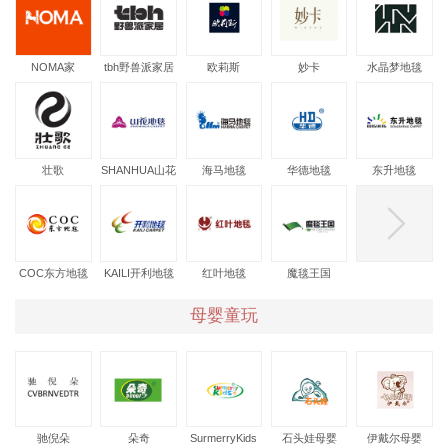
NOMA家
tbh野兽派家居
欧莉斯
妙卡
水晶梦地毯
居,HOMA折衷
主义
壮歌
SHANHUA山花
海马地毯
华德地毯
东升地毯
地毯
COC东方地毯
KAILI开利地毯
红叶地毯
魔毯王国
母婴童玩
驰倪朵
朵奇
SurmerryKids
石头娃母婴
伊戴尔母婴