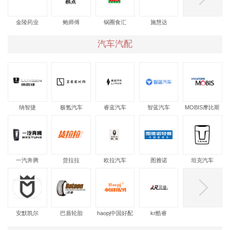
金陵药业
鲍师傅
锅圈食汇
施慧达
汽车汽配
纳智捷
极氪汽车
睿蓝汽车
智蓝汽车
MOBIS摩比斯
一汽奔腾
货拉拉
欧拉汽车
图雅诺
坦克汽车
安默凯尔
巴盾轮胎
haopj中国好配
kr酷睿
件