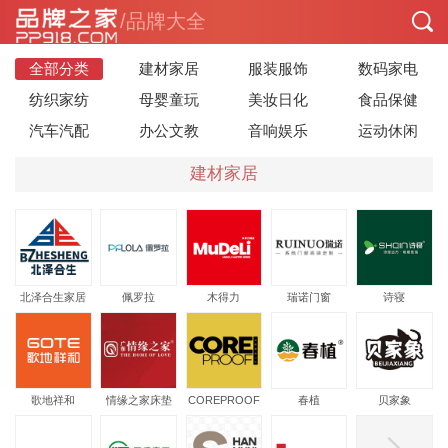
/品牌大全
全部分类
建材家居
服装服饰
数码家电
纺织家纺
母婴童玩
美妆日化
食品保健
汽车汽配
办公文教
音响娱乐
运动休闲
建材家居
北泽合生家居
佩罗拉
木得力
瑞诺门窗
诗寝
歌地祥和
情缘之家床垫
COREPROOF
春植
贝家象