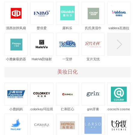
思敏睿DHA
漠西挂脖风扇
婴倍爱
露科乐
氏氏美湿巾
valdera瓦德拉
婴儿床
小雅象吸奶器
HaloVa防辐射
一宝舒
宜片无忧
服
美妆日化
小鹿妈妈
colorkey珂拉琪
仁和匠心
grin牙膏
cocochi cosme