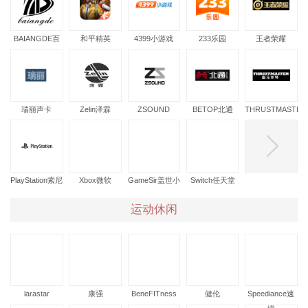
BAIANGDE百
和平精英
4399小游戏
233乐园
王者荣耀
昂得
瑞丽声卡
Zelin泽霖
ZSOUND
BETOP北通
THRUSTMASTER
图马思特
PlayStation索尼
Xbox微软
GameSir盖世小
Switch任天堂
鸡
运动休闲
larastar
康强
BeneFITness
健伦
Speediance速