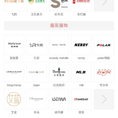
飞鹊
王氏春天
杉木尼
安巴赫
服装服饰
莫丽爱
引若
brandy melville
nerdy
polar博能
longchamp
bape
比音勒芬
mlb
苛尔菲
艾蓝
冬朵
凌丹娜
唐造