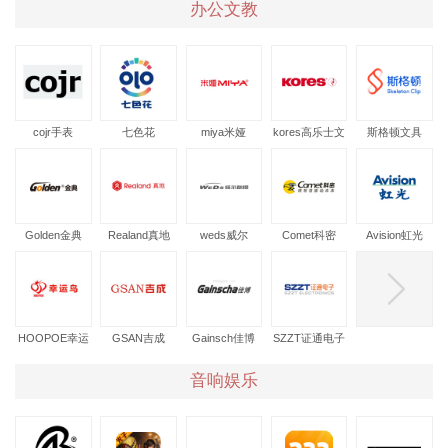
办公文教
cojr手表
七色花
miya米娅
kores高乐士文
斯格顿文具
具
Golden金典
Realand真地
weds威尔
Comet科密
Avision虹光
HOOPOE幸运
GSAN吉成
Gainsch佳博
SZZT证通电子
鸟
音响娱乐