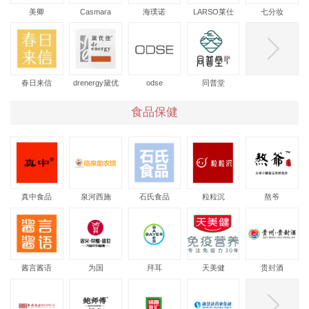
美卿
Casmara
海璞诺
LARSO莱仕
七分妆
春日来信
drenergy黛优
odse
同普堂
佳
食品保健
真中食品
泉河西施
石氏食品
粒粒沉
熬爷
酱言酱语
为国
拜耳
天美健
贵封酒