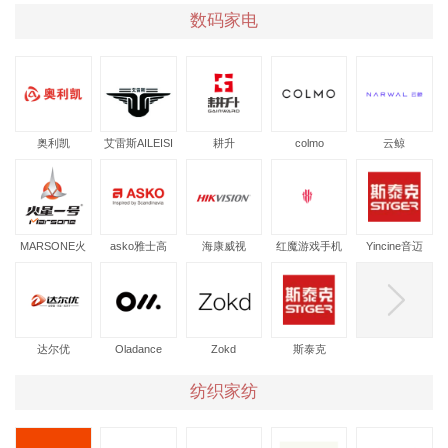
数码家电
奥利凯
艾雷斯AILEISI
耕升
colmo
云鲸
MARSONE火
asko雅士高
海康威视
红魔游戏手机
Yincine音迈
星一号
达尔优
Oladance
Zokd
斯泰克
纺织家纺