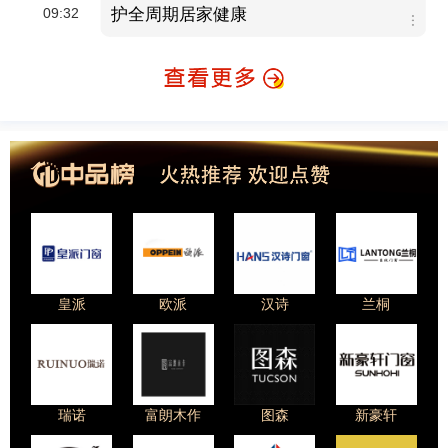
09:32
护全周期居家健康
皇派
欧派
汉诗
兰桐
瑞诺
富朗木作
图森
新豪轩